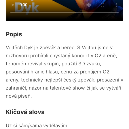
Popis
Vojtěch Dyk je zpěvák a herec. S Vojtou jsme v
rozhovoru probírali chystaný koncert v O2 areně,
fenomén revival skupin, použití 3D zvuku,
posouvání hranic hlasu, cenu za pronájem O2
areny, technicky nejlepší český zpěvák, prosazení v
zahraničí, názor na talentové show či jak se vytváří
nová píseň.
Klíčová slova
Už si sám/sama vydělávám