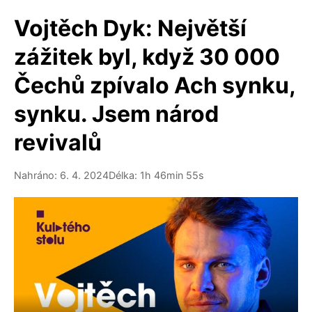
Vojtěch Dyk: Největší
zážitek byl, když 30 000
Čechů zpívalo Ach synku,
synku. Jsem národ
revivalů
Nahráno: 6. 4. 2024
Délka: 1h 46min 55s